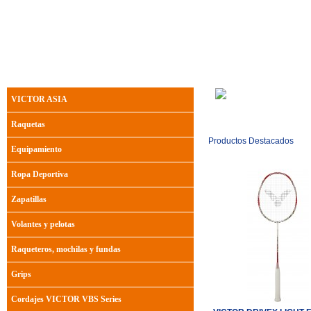
replica watches australia
r
VICTOR ASIA
Raquetas
Productos Destacados
Equipamiento
Ropa Deportiva
Zapatillas
Volantes y pelotas
Raqueteros, mochilas y fundas
Grips
Cordajes VICTOR VBS Series