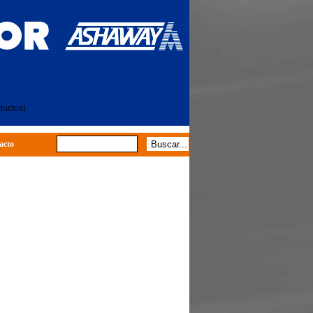
ductos)
acto