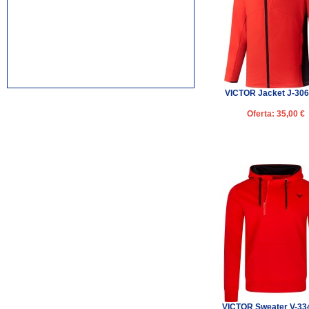
rolex replica watches
replica watches canada
VICTOR Jacket J-30
Oferta: 35,00 €
VICTOR Sweater V-33