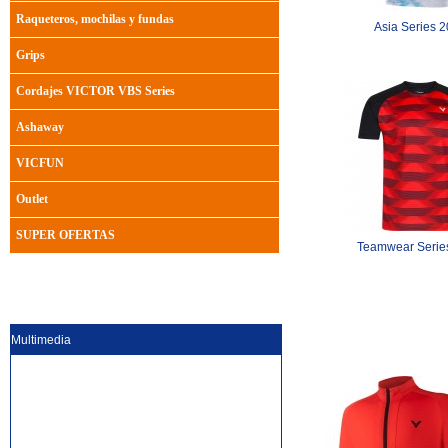
Raqueteros, mochilas y fundas
Asia Series 
Grips
Cordajes VICTOR VBS Series
Ashaway
VICFUN
Outlet
SUPER OFERTAS
Teamwear Serie
Multimedia