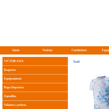
Inicio
Noticias
Condiciones
Equip
VICTOR ASIA
Textil
Raquetas
Equipamiento
Ropa Deportiva
Zapatillas
Volantes y pelotas