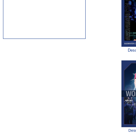
rolex replica watches
replica watches canada
Desc
Desc