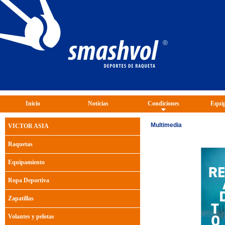
Inicio
Noticias
Condiciones
Equip
Multimedia
VICTOR ASIA
Raquetas
Equipamiento
Ropa Deportiva
Zapatillas
Volantes y pelotas