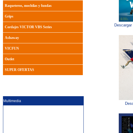
Raqueteros, mochilas y fundas
Grips
Descargar 
Cordajes VICTOR VBS Series
Ashaway
VICFUN
Outlet
SUPER OFERTAS
Multimedia
Desc