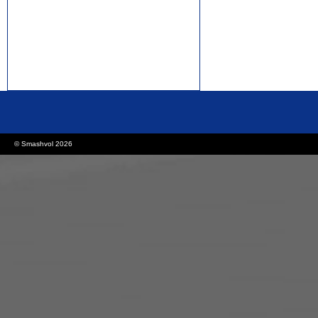
rolex replica watches
replica watches canada
© Smashvol 2026