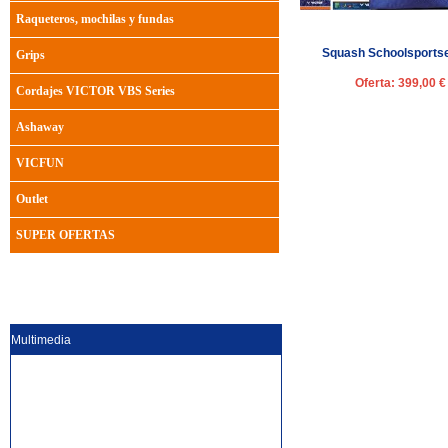
Raqueteros, mochilas y fundas
Squash Schoolsportse
Grips
Oferta: 399,00 €
Cordajes VICTOR VBS Series
Ashaway
VICFUN
Outlet
SUPER OFERTAS
Multimedia