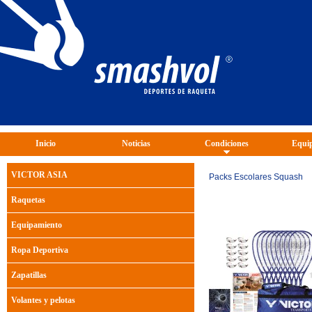
Inicio
Noticias
Condiciones
Equip
VICTOR ASIA
Packs Escolares Squash
Raquetas
Equipamiento
Ropa Deportiva
Zapatillas
Volantes y pelotas