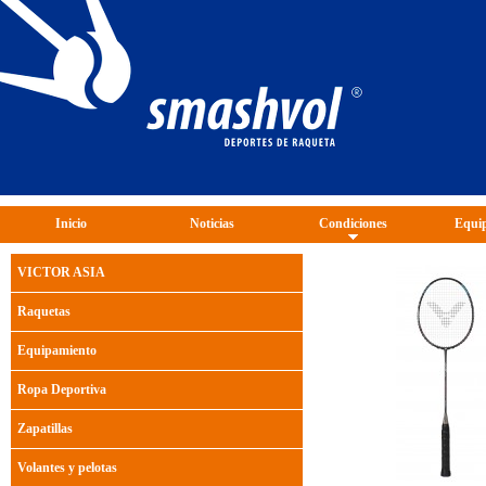
Inicio
Noticias
Condiciones
Equip
VICTOR ASIA
Raquetas
Equipamiento
Ropa Deportiva
Zapatillas
Volantes y pelotas