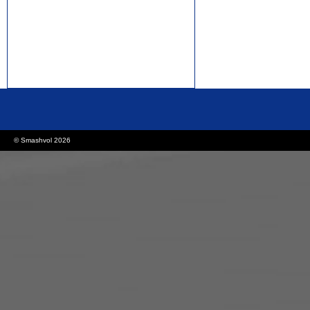
rolex replica watches
replica watches canada
© Smashvol 2026