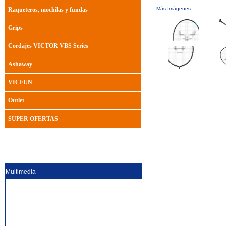
Más Imágenes:
Raqueteros, mochilas y fundas
Grips
Cordajes VICTOR VBS Series
Ashaway
VICFUN
Outlet
SUPER OFERTAS
Multimedia