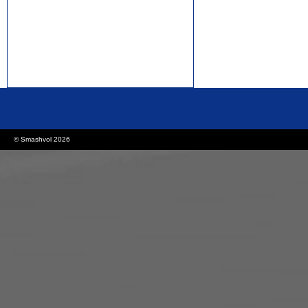
rolex replica watches
replica watches canada
© Smashvol 2026