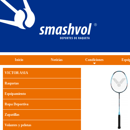
Inicio
Noticias
Condiciones
Equip
VICTOR ASIA
Raquetas
Equipamiento
Ropa Deportiva
Zapatillas
Volantes y pelotas