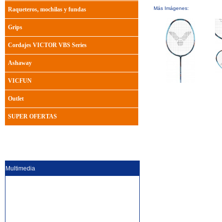
Más Imágenes:
Raqueteros, mochilas y fundas
Grips
Cordajes VICTOR VBS Series
Ashaway
VICFUN
Outlet
SUPER OFERTAS
Multimedia