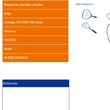
Más Imágenes:
Raqueteros, mochilas y fundas
Grips
Cordajes VICTOR VBS Series
Ashaway
VICFUN
Outlet
SUPER OFERTAS
Multimedia