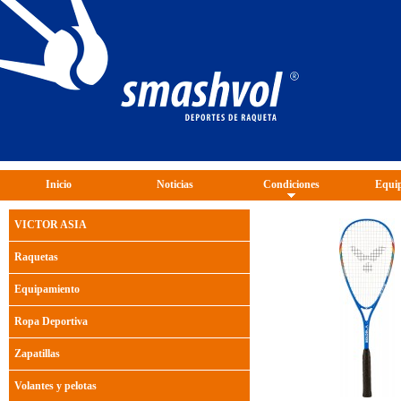
Inicio
Noticias
Condiciones
Equip
VICTOR ASIA
Raquetas
Equipamiento
Ropa Deportiva
Zapatillas
Volantes y pelotas