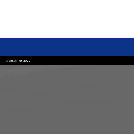
rolex replica watches
replica watches canada
© Smashvol 2026