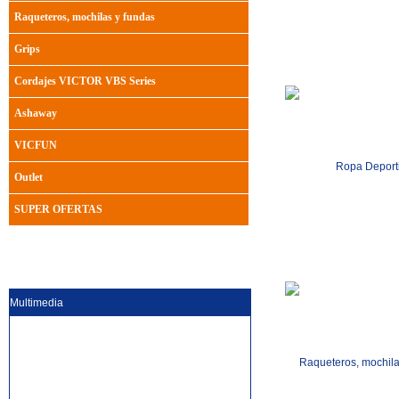
Raqueteros, mochilas y fundas
Grips
Cordajes VICTOR VBS Series
Ashaway
VICFUN
Ropa Deport
Outlet
SUPER OFERTAS
Multimedia
Raqueteros, mochila