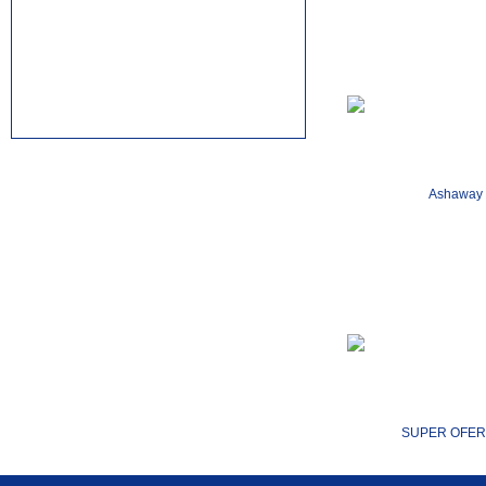
rolex replica watches
replica watches canada
Ashaway
SUPER OFER