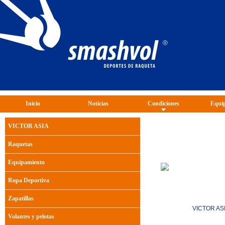
Inicio
Noticias
Condiciones
Equip
VICTOR ASIA
Raquetas
Equipamiento
Ropa Deportiva
Zapatillas
VICTOR AS
Volantes y pelotas