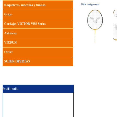
Más Imágenes:
Raqueteros, mochilas y fundas
Grips
Cordajes VICTOR VBS Series
Ashaway
VICFUN
Outlet
SUPER OFERTAS
Multimedia