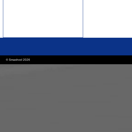
rolex replica watches
replica watches canada
© Smashvol 2026