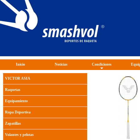
Inicio
Noticias
Condiciones
Equip
VICTOR ASIA
Raquetas
Equipamiento
Ropa Deportiva
Zapatillas
Volantes y pelotas