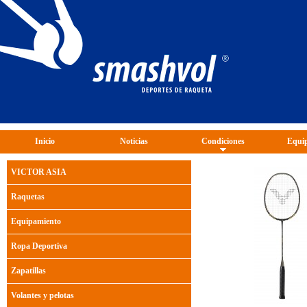
Inicio
Noticias
Condiciones
Equip
VICTOR ASIA
Raquetas
Equipamiento
Ropa Deportiva
Zapatillas
Volantes y pelotas