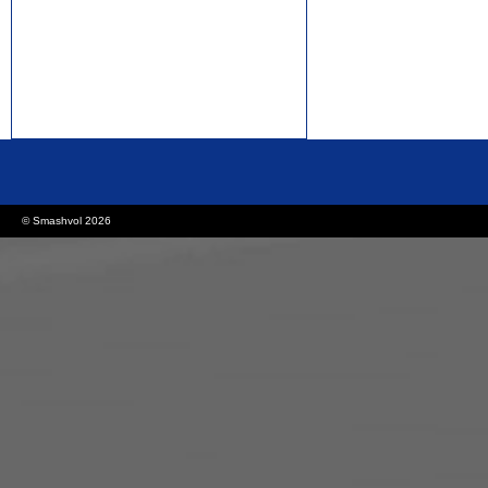
rolex replica watches
replica watches canada
© Smashvol 2026