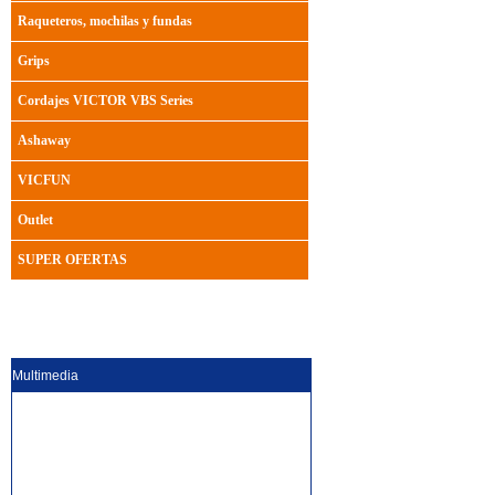
Raqueteros, mochilas y fundas
Grips
Cordajes VICTOR VBS Series
Ashaway
VICFUN
Outlet
SUPER OFERTAS
Multimedia