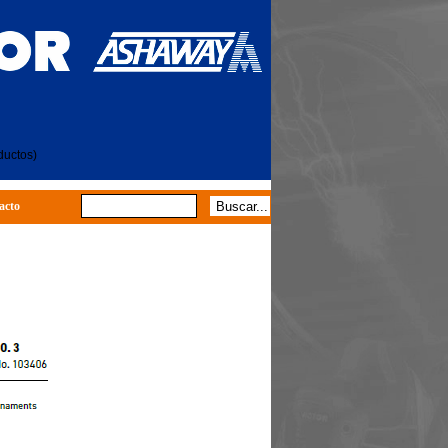
ductos)
acto