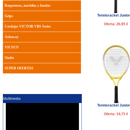
Raqueteros, mochilas y fundas
Tennisracket Junior
Grips
Oferta: 26,95 €
Cordajes VICTOR VBS Series
Ashaway
VICFUN
Outlet
SUPER OFERTAS
Multimedia
Tennisracket Junior
Oferta: 19,75 €