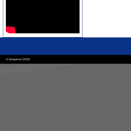
rolex replica watches
replica watches canada
© Smashvol 2026