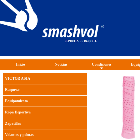
Inicio
Noticias
Condiciones
Equip
VICTOR ASIA
Raquetas
Equipamiento
Ropa Deportiva
Zapatillas
Volantes y pelotas