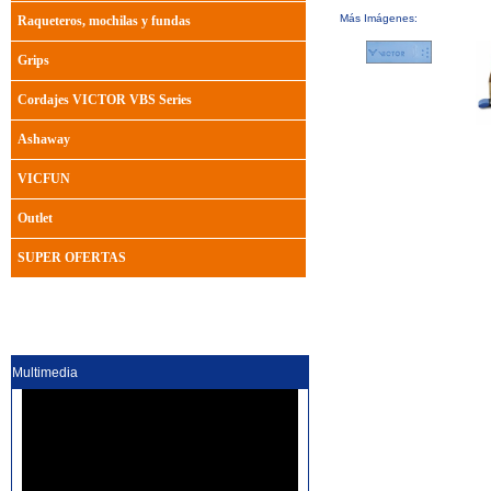
Más Imágenes:
Raqueteros, mochilas y fundas
Grips
Cordajes VICTOR VBS Series
Ashaway
VICFUN
Outlet
SUPER OFERTAS
Multimedia