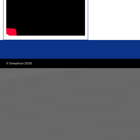
rolex replica watches
replica watches canada
© Smashvol 2026