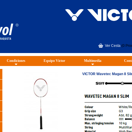
Ver Cesta
(0 Pro
Condiciones
Equipo Victor
Multimedia
Cont
VICTOR Wavetec Magan 8 Sl