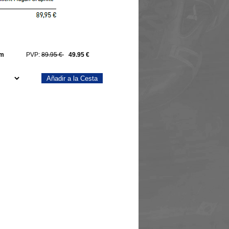
im
PVP:
89.95 €
49.95 €