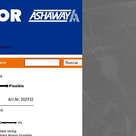
ductos)
acto
im