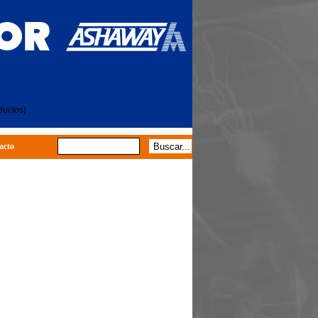
ductos)
acto