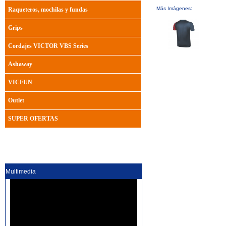
Más Imágenes:
Raqueteros, mochilas y fundas
Grips
Cordajes VICTOR VBS Series
Ashaway
VICFUN
Outlet
SUPER OFERTAS
Multimedia