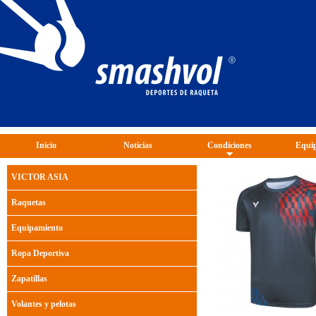
Inicio
Noticias
Condiciones
Equip
VICTOR ASIA
Raquetas
Equipamiento
Ropa Deportiva
Zapatillas
Volantes y pelotas