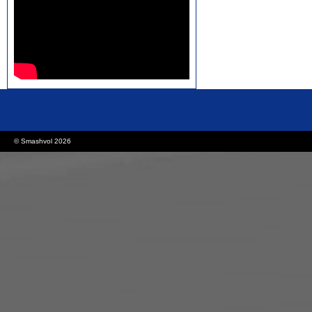
rolex replica watches
replica watches canada
© Smashvol 2026