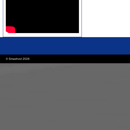
rolex replica watches
replica watches canada
© Smashvol 2026