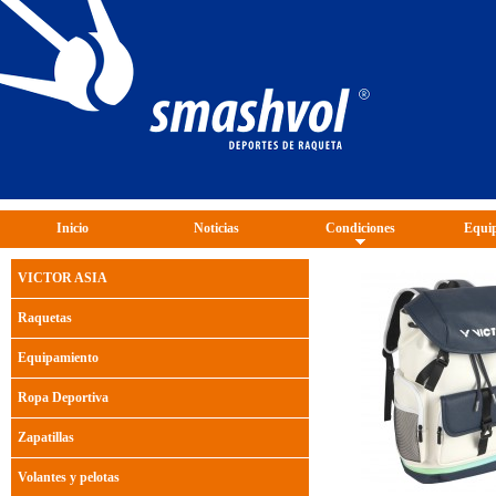
Inicio
Noticias
Condiciones
Equip
VICTOR ASIA
Raquetas
Equipamiento
Ropa Deportiva
Zapatillas
Volantes y pelotas