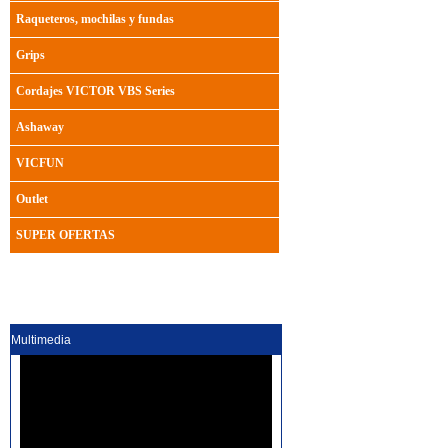
Raqueteros, mochilas y fundas
Grips
Cordajes VICTOR VBS Series
Ashaway
VICFUN
Outlet
SUPER OFERTAS
Multimedia