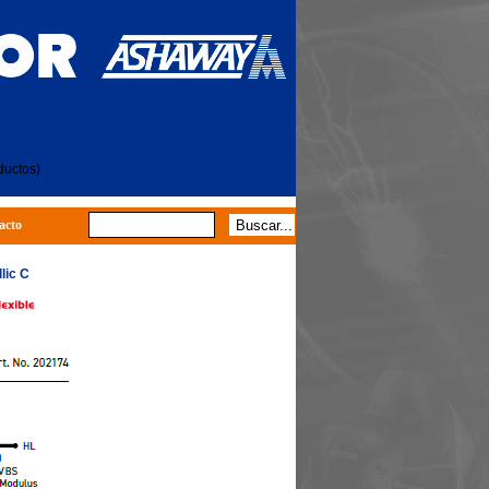
ductos)
acto
lic C