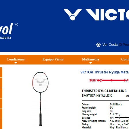
Ver Cesta
(0 Pro
Condiciones
Equipo Victor
Multimedia
Cont
VICTOR Thruster Ryuga Metal