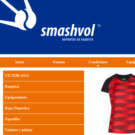
Inicio
Noticias
Condiciones
Equip
VICTOR ASIA
Raquetas
Equipamiento
Ropa Deportiva
Zapatillas
Volantes y pelotas