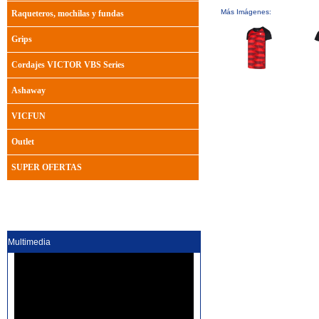
Más Imágenes:
Raqueteros, mochilas y fundas
Grips
Cordajes VICTOR VBS Series
Ashaway
VICFUN
Outlet
SUPER OFERTAS
Multimedia