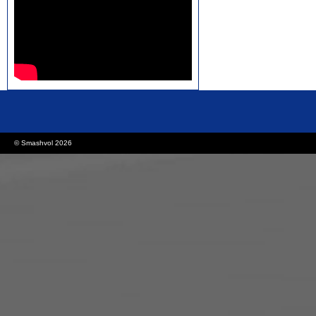
rolex replica watches
replica watches canada
© Smashvol 2026