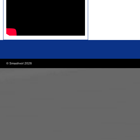
rolex replica watches
replica watches canada
© Smashvol 2026