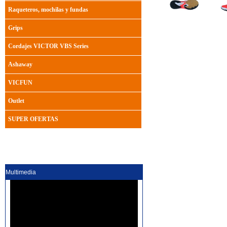
Raqueteros, mochilas y fundas
Grips
Cordajes VICTOR VBS Series
Ashaway
VICFUN
Outlet
SUPER OFERTAS
Multimedia