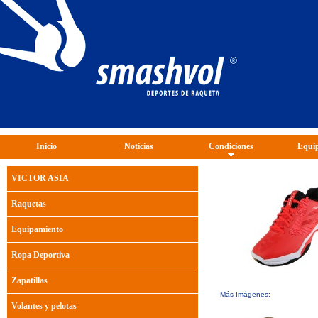
Inicio
Noticias
Condiciones
Equip
VICTOR ASIA
Raquetas
Equipamiento
Ropa Deportiva
Zapatillas
Más Imágenes:
Volantes y pelotas