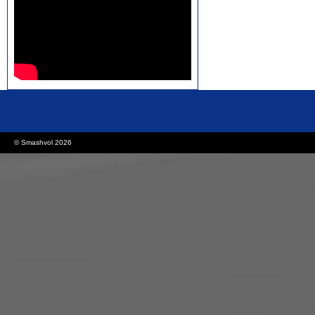
rolex replica watches
replica watches canada
© Smashvol 2026