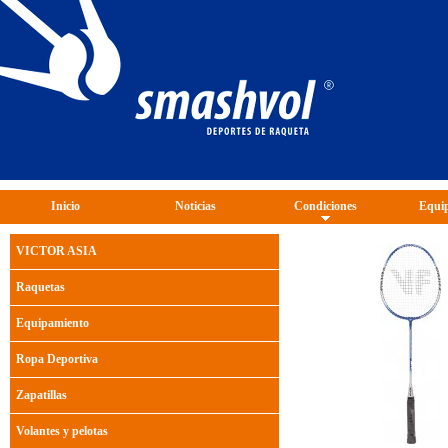
Inicio
Noticias
Condiciones
Equip
VICTOR ASIA
Raquetas
Equipamiento
Ropa Deportiva
Zapatillas
Volantes y pelotas