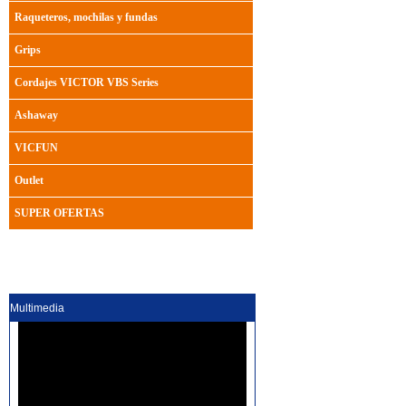
Raqueteros, mochilas y fundas
Grips
Cordajes VICTOR VBS Series
Ashaway
VICFUN
Outlet
SUPER OFERTAS
Multimedia