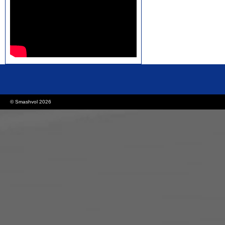
rolex replica watches
replica watches canada
© Smashvol 2026