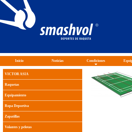
Inicio
Noticias
Condiciones
Equip
VICTOR ASIA
Raquetas
Equipamiento
Ropa Deportiva
Zapatillas
Volantes y pelotas