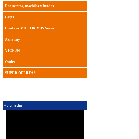
Raqueteros, mochilas y fundas
Grips
Cordajes VICTOR VBS Series
Ashaway
VICFUN
Outlet
SUPER OFERTAS
Multimedia