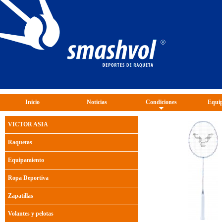
Inicio
Noticias
Condiciones
Equip
VICTOR ASIA
Raquetas
Equipamiento
Ropa Deportiva
Zapatillas
Volantes y pelotas