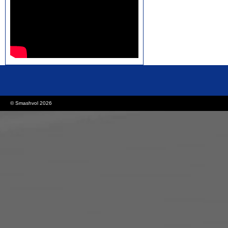
rolex replica watches
replica watches canada
© Smashvol 2026