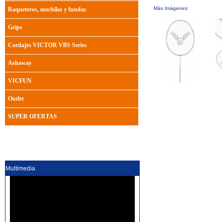
Más Imágenes:
Raqueteros, mochilas y fundas
Grips
Cordajes VICTOR VBS Series
Ashaway
VICFUN
Outlet
SUPER OFERTAS
Multimedia