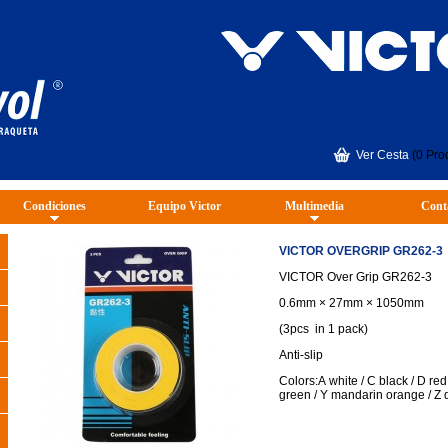
Ver Cesta
(0 Pro
Condiciones
Equipo Victor
Multimedia
Cont
VICTOR OVERGRIP GR262-3
VICTOR Over Grip GR262-3
0.6mm × 27mm × 1050mm
(3pcs in 1 pack)
Anti-slip
Colors:A white / C black / D red
green / Y mandarin orange / Z