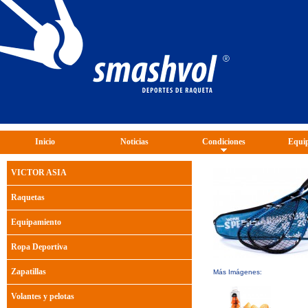
Inicio
Noticias
Condiciones
Equip
VICTOR ASIA
Raquetas
Equipamiento
Ropa Deportiva
Zapatillas
Más Imágenes:
Volantes y pelotas