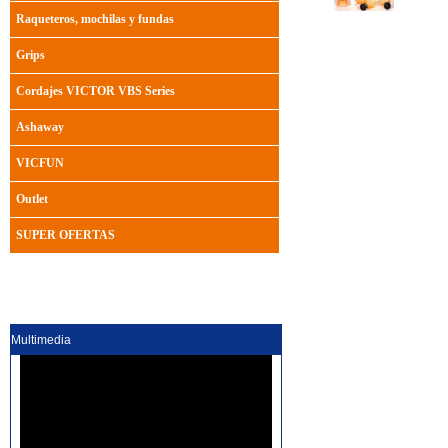
Raqueteros, mochilas y fundas
Grips
Cordajes VICTOR VBS Series
Ashaway
VICFUN
Outlet
SUPER OFERTAS
Multimedia