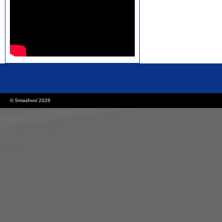
rolex replica watches
replica watches canada
© Smashvol 2026