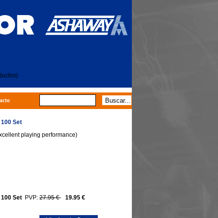
ductos)
acto
100 Set
excellent playing performance)
100 Set
PVP:
27.95 €
19.95 €