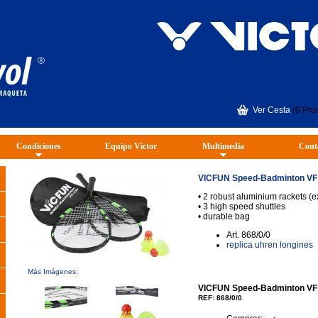
Ver Cesta
(0 Pro
Condiciones
Equipo Victor
Multimedia
Cont
VICFUN Speed-Badminton VF 
• 2 robust aluminium rackets (
• 3 high speed shuttles
• durable bag
Art. 868/0/0
replica uhren longines
Más Imágenes:
VICFUN Speed-Badminton VF 
REF: 868/0/0