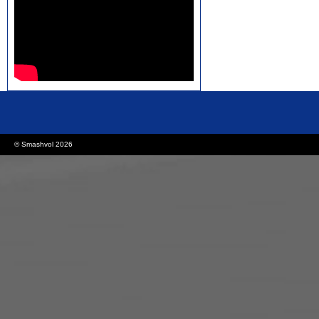
rolex replica watches
replica watches canada
© Smashvol 2026