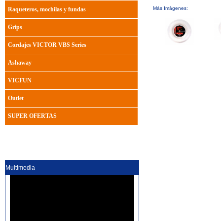
Más Imágenes:
Raqueteros, mochilas y fundas
Grips
Cordajes VICTOR VBS Series
Ashaway
VICFUN
Outlet
SUPER OFERTAS
Multimedia