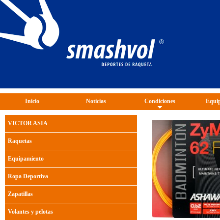
Inicio
Noticias
Condiciones
Equip
VICTOR ASIA
Raquetas
Equipamiento
Ropa Deportiva
Zapatillas
Volantes y pelotas