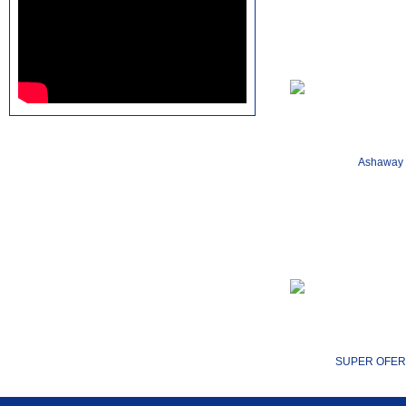
rolex replica watches
replica watches canada
Ashaway
SUPER OFER