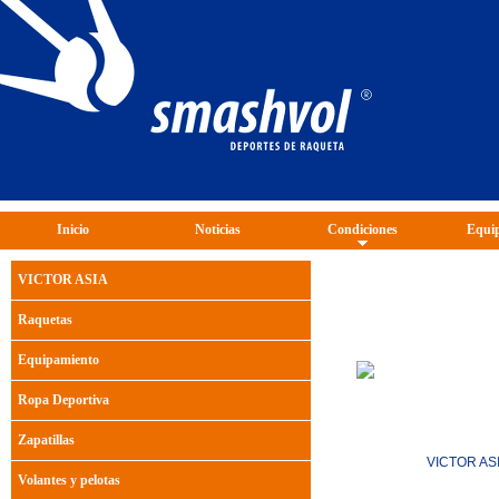
Inicio
Noticias
Condiciones
Equip
VICTOR ASIA
Raquetas
Equipamiento
Ropa Deportiva
Zapatillas
VICTOR AS
Volantes y pelotas