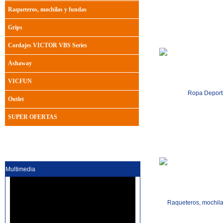
Raqueteros, mochilas y fundas
Grips
Cordajes VICTOR VBS Series
Ashaway
VICFUN
Ropa Deport
Outlet
SUPER OFERTAS
Multimedia
Raqueteros, mochila